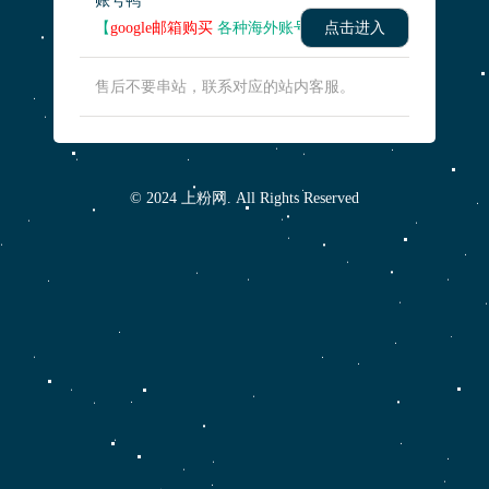
账号鸭
【
google邮箱购买
各种海外账号】
点击进入
售后不要串站，联系对应的站内客服。
© 2024 上粉网. All Rights Reserved