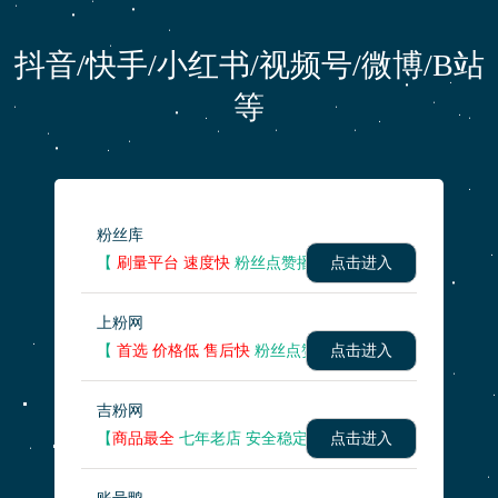
抖音/快手/小红书/视频号/微博/B站
等
粉丝库
【
刷量平台 速度快
粉丝点赞播放量 】
点击进入
上粉网
【
首选 价格低 售后快
粉丝点赞播放量 】
点击进入
吉粉网
【
商品最全
七年老店 安全稳定】
点击进入