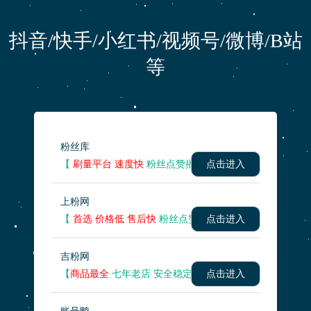
抖音/快手/小红书/视频号/微博/B站
等
粉丝库
【
刷量平台 速度快
粉丝点赞播放量 】
点击进入
上粉网
【
首选 价格低 售后快
粉丝点赞播放量 】
点击进入
吉粉网
【
商品最全
七年老店 安全稳定】
点击进入