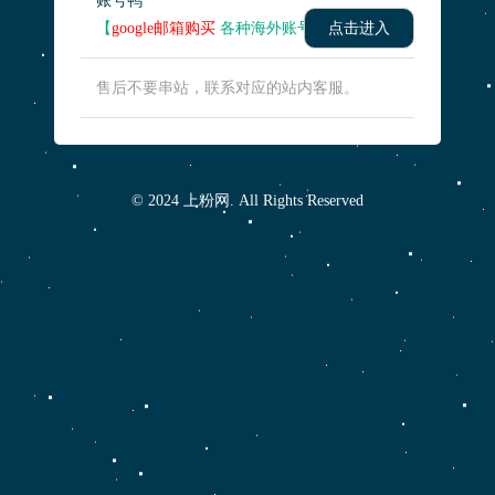
账号鸭
【
google邮箱购买
各种海外账号】
点击进入
售后不要串站，联系对应的站内客服。
© 2024 上粉网. All Rights Reserved