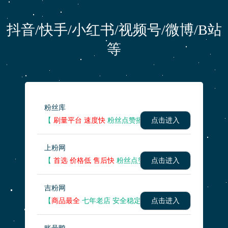
抖音/快手/小红书/视频号/微博/B站
等
粉丝库
【
刷量平台 速度快
粉丝点赞播放量 】
点击进入
上粉网
【
首选 价格低 售后快
粉丝点赞播放量 】
点击进入
吉粉网
【
商品最全
七年老店 安全稳定】
点击进入