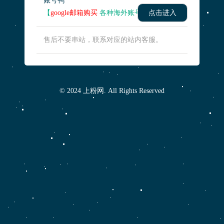
账号鸭
【
google邮箱购买
各种海外账号】
点击进入
售后不要串站，联系对应的站内客服。
© 2024 上粉网. All Rights Reserved